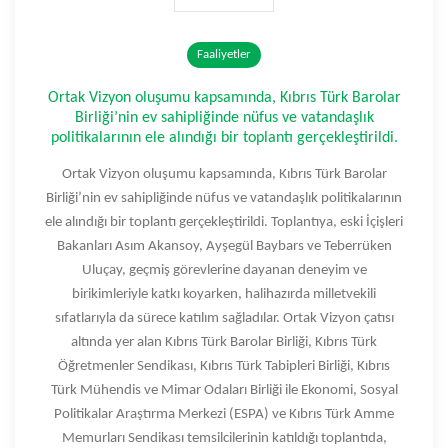
Faaliyetler
Ortak Vizyon oluşumu kapsamında, Kıbrıs Türk Barolar
Birliği’nin ev sahipliğinde nüfus ve vatandaşlık
politikalarının ele alındığı bir toplantı gerçekleştirildi.
Ortak Vizyon oluşumu kapsamında, Kıbrıs Türk Barolar
Birliği’nin ev sahipliğinde nüfus ve vatandaşlık politikalarının
ele alındığı bir toplantı gerçekleştirildi. Toplantıya, eski İçişleri
Bakanları Asım Akansoy, Ayşegül Baybars ve Teberrüken
Uluçay, geçmiş görevlerine dayanan deneyim ve
birikimleriyle katkı koyarken, halihazırda milletvekili
sıfatlarıyla da sürece katılım sağladılar. Ortak Vizyon çatısı
altında yer alan Kıbrıs Türk Barolar Birliği, Kıbrıs Türk
Öğretmenler Sendikası, Kıbrıs Türk Tabipleri Birliği, Kıbrıs
Türk Mühendis ve Mimar Odaları Birliği ile Ekonomi, Sosyal
Politikalar Araştırma Merkezi (ESPA) ve Kıbrıs Türk Amme
Memurları Sendikası temsilcilerinin katıldığı toplantıda,