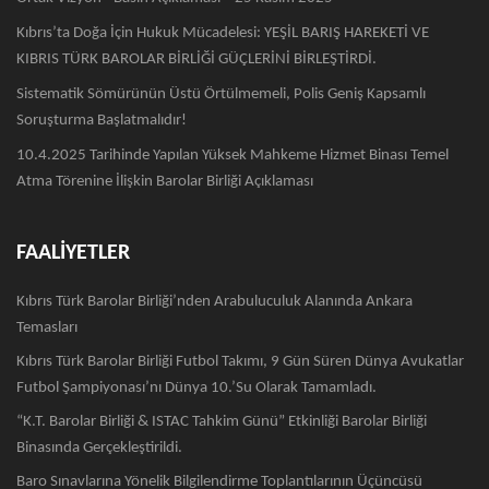
Kıbrıs’ta Doğa İçin Hukuk Mücadelesi: YEŞİL BARIŞ HAREKETİ VE
KIBRIS TÜRK BAROLAR BİRLİĞİ GÜÇLERİNİ BİRLEŞTİRDİ.
Sistematik Sömürünün Üstü Örtülmemeli, Polis Geniş Kapsamlı
Soruşturma Başlatmalıdır!
10.4.2025 Tarihinde Yapılan Yüksek Mahkeme Hizmet Binası Temel
Atma Törenine İlişkin Barolar Birliği Açıklaması
FAALİYETLER
Kıbrıs Türk Barolar Birliği’nden Arabuluculuk Alanında Ankara
Temasları
Kıbrıs Türk Barolar Birliği Futbol Takımı, 9 Gün Süren Dünya Avukatlar
Futbol Şampiyonası’nı Dünya 10.’su Olarak Tamamladı.
“K.T. Barolar Birliği & ISTAC Tahkim Günü” Etkinliği Barolar Birliği
Binasında Gerçekleştirildi.
Baro Sınavlarına Yönelik Bilgilendirme Toplantılarının Üçüncüsü