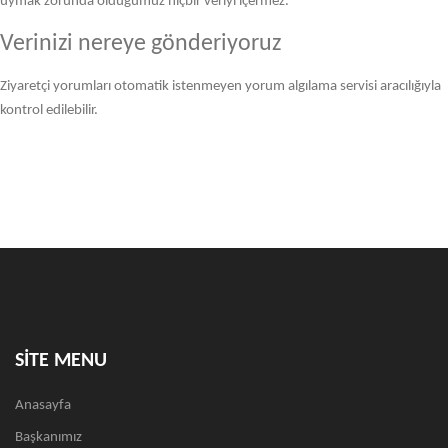
uymak zorunda olduğumuz hiçbir veriyi içermez.
Verinizi nereye gönderiyoruz
Ziyaretçi yorumları otomatik istenmeyen yorum algılama servisi aracılığıyla
kontrol edilebilir.
SİTE MENU
Anasayfa
Başkanımız