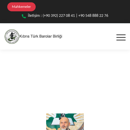
Mahkemeler
İletişim : (+90 392) 227 08 41 | +90 548 888 22 76